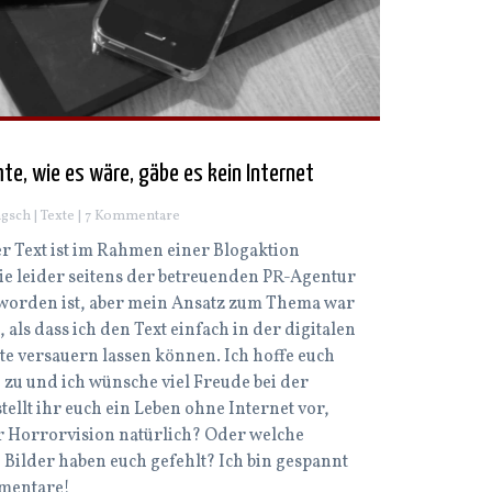
te, wie es wäre, gäbe es kein Internet
gsch |
Texte
| 7 Kommentare
 Text ist im Rahmen einer Blogaktion
ie leider seitens der betreuenden PR-Agentur
t worden ist, aber mein Ansatz zum Thema war
, als dass ich den Text einfach in der digitalen
te versauern lassen können. Ich hoffe euch
o zu und ich wünsche viel Freude bei der
tellt ihr euch ein Leben ohne Internet vor,
 Horrorvision natürlich? Oder welche
 Bilder haben euch gefehlt? Ich bin gespannt
mentare!