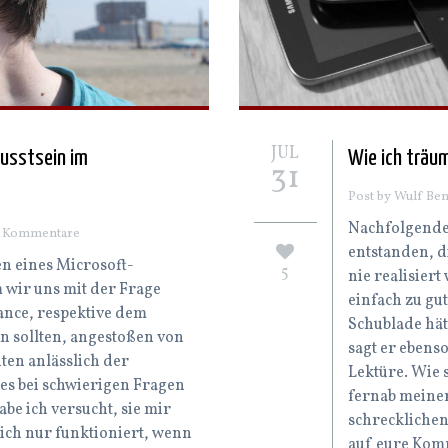
JUL
wusstsein im
Wie ich träum
31
Post by Wulf Ben
Nachfolgender
2 Kommentare
entstanden, d
n eines Microsoft-
5
nie realisier
 wir uns mit der Frage
einfach zu gut
ance, respektive dem
Schublade hät
n sollten, angestoßen von
sagt er ebens
ten anlässlich der
Lektüre. Wie s
 es bei schwierigen Fragen
fernab meiner
be ich versucht, sie mir
schrecklichen
lich nur funktioniert, wenn
auf eure Kom