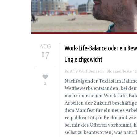
AUG
Work-Life-Balance oder ein Be
17
Ungleichgewicht
Post by Wulf Bengsch |
Bloggen
Texte
| 
Nachfolgender Text ist im Rahme
2
Wettbewerbs entstanden, bei dem
nach einer neuen Work-Life-Bal
Arbeiten der Zukunft beschäftige
dem Manifest für ein neues Arbei
re:publica 2014 in Berlin und wie
bei mir des Öfteren vorkommt, ha
selbst zu beantworten, was natür