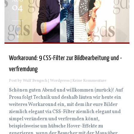
AUG
04
4
Workaround: 9 CSS-Filter zur Bildbearbeitung und -
verfremdung
Post by Wulf Bengsch |
Wordpress
| Keine Kommentare
Schönen guten Abend und willkommen (zurück)! Auf
Prosa folgt Technik und deshalb läuten wir heute ein
weiteres Workaround ein, mit dem ihr eure Bilder
ziemlich elegant via CSS-Filter ziemlich elegant und
simpel verändern und verfremden könnt,
beispielsweise um hübsche Hover-Effekte zu
generieren, wenn der Besucher mit der Maus über