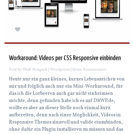
AUG
27
1
Workaround: Videos per CSS Responsive einbinden
Post by Wulf Bengsch |
Wordpress
| Keine Kommentare
Heute nur ein ganz kleines, kurzes Lebenszeichen von
mir und folglich auch nur ein Mini-Workaround, für
das ich die Lorbeeren auch gar nicht einheimsen
möchte, denn gefunden habe ich es auf DRWP.de,
wollte es aber an dieser Stelle noch einmal kurz
aufbereiten, denn nach einer Möglichkeit, Videos in
Responsive Themes sinnvoll und valide einzubinden,
ohne dafür ein Plugin installieren zu müssen und das