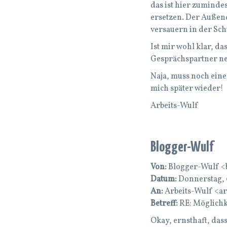
das ist hier zuminde
ersetzen. Der Außend
versauern in der Sch
Ist mir wohl klar, da
Gesprächspartner ne
Naja, muss noch einen
mich später wieder!
Arbeits-Wulf
Blogger-Wulf
Von:
Blogger-Wulf <
Datum:
Donnerstag, 0
An:
Arbeits-Wulf <a
Betreff:
RE: Möglichke
Okay, ernsthaft, dass