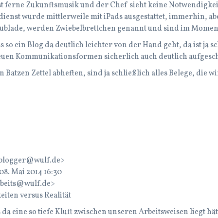
st ferne Zukunftsmusik und der Chef sieht keine Notwendigkei
ienst wurde mittlerweile mit iPads ausgestattet, immerhin, ab
ublade, werden Zwiebelbrettchen genannt und sind im Moment 
ss so ein Blog da deutlich leichter von der Hand geht, da ist ja s
uen Kommunikationsformen sicherlich auch deutlich aufgeschl
 Batzen Zettel abheften, sind ja schließlich alles Belege, die
blogger@wulf.de>
8. Mai 2014 16:30
rbeits@wulf.de>
iten versus Realität
 da eine so tiefe Kluft zwischen unseren Arbeitsweisen liegt hät