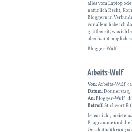
alles vom Laptop od
natürlich Recht, Kor
Bloggern in Verbindu
vor allem habe ich da
griffbereit, was ich 
überhaupt möglich s
Blogger-Wulf
Arbeits-Wulf
Von:
Arbeits-Wulf <
Datum:
Donnerstag, 0
An:
Blogger-Wulf <b
Betreff:
Stichwort Eff
Ist es nicht, meisten
Programme und die Po
Geschäftsführung sie