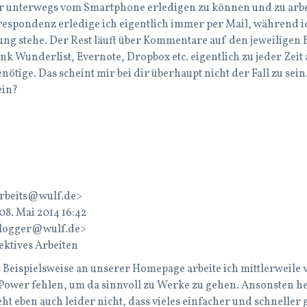
er unterwegs vom Smartphone erledigen zu können und zu arbe
respondenz erledige ich eigentlich immer per Mail, während i
ng stehe. Der Rest läuft über Kommentare auf den jeweiligen B
nk Wunderlist, Evernote, Dropbox etc. eigentlich zu jeder Zeit
benötige. Das scheint mir bei dir überhaupt nicht der Fall zu se
ein?
arbeits@wulf.de>
8. Mai 2014 16:42
logger@wulf.de>
ektives Arbeiten
s. Beispielsweise an unserer Homepage arbeite ich mittlerweile 
wer fehlen, um da sinnvoll zu Werke zu gehen. Ansonsten her
ht eben auch leider nicht, dass vieles einfacher und schnell