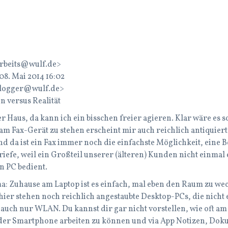
arbeits@wulf.de>
8. Mai 2014 16:02
logger@wulf.de>
 versus Realität
ßer Haus, da kann ich ein bisschen freier agieren. Klar wäre e
m Fax-Gerät zu stehen erscheint mir auch reichlich antiquiert,
und da ist ein Fax immer noch die einfachste Möglichkeit, eine 
riefe, weil ein Großteil unserer (älteren) Kunden nicht einma
n PC bedient.
a: Zuhause am Laptop ist es einfach, mal eben den Raum zu wec
hier stehen noch reichlich angestaubte Desktop-PCs, die nich
uch nur WLAN. Du kannst dir gar nicht vorstellen, wie oft am T
oder Smartphone arbeiten zu können und via App Notizen, Dok