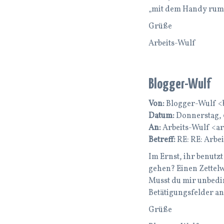
„mit dem Handy rums
Grüße
Arbeits-Wulf
Blogger-Wulf
Von:
Blogger-Wulf <
Datum:
Donnerstag, 0
An:
Arbeits-Wulf <a
Betreff:
RE: RE: Arbe
Im Ernst, ihr benutz
gehen? Einen Zettelwu
Musst du mir unbedin
Betätigungsfelder a
Grüße