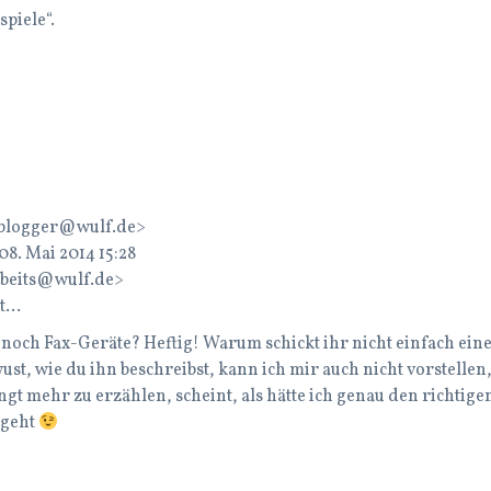
piele“.
blogger@wulf.de>
8. Mai 2014 15:28
rbeits@wulf.de>
it…
t noch Fax-Geräte? Heftig! Warum schickt ihr nicht einfach ein
st, wie du ihn beschreibst, kann ich mir auch nicht vorstellen, b
gt mehr zu erzählen, scheint, als hätte ich genau den richtig
ngeht