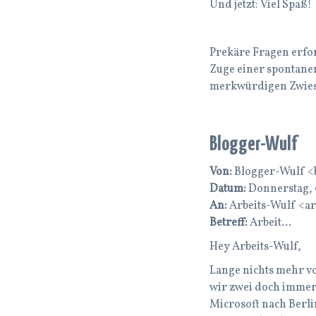
Und jetzt: Viel Spaß!
Prekäre Fragen erfor
Zuge einer spontanen
merkwürdigen Zwiespr
Blogger-Wulf
Von:
Blogger-Wulf <
Datum:
Donnerstag, 0
An:
Arbeits-Wulf <a
Betreff:
Arbeit…
Hey Arbeits-Wulf,
Lange nichts mehr vo
wir zwei doch immer
Microsoft nach Berli