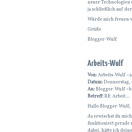
neuer Technologien e
ja schließlich auf d
Würde mich freuen v
Grüße
Blogger-Wulf
Arbeits-Wulf
Von:
Arbeits-Wulf <
Datum:
Donnerstag, 0
An:
Blogger-Wulf <b
Betreff:
RE: Arbeit…
Hallo Blogger-Wulf,
da erwischst du mich
funktioniert gerade 
dabei, hätte ich dei