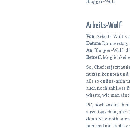
Blogger-Wulf
Arbeits-Wulf
Von:
Arbeits-Wulf <
Datum:
Donnerstag, 0
An:
Blogger-Wulf <b
Betreff:
Möglichkeiten
So, Chef ist jetzt au
nutzen könnten und a
alle so online-affin 
auch noch zahllose B
wüsste, wie man eine
PC, noch so ein Them
auszutauschen, aber 
denn Bluetooth oder a
hier mal mit Tablet 