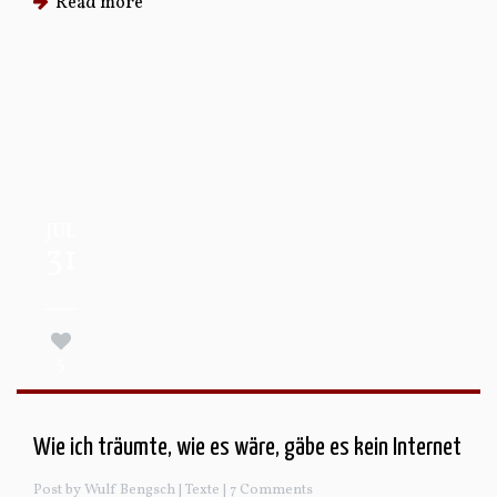
Read more
JUL
31
5
Wie ich träumte, wie es wäre, gäbe es kein Internet
Post by Wulf Bengsch |
Texte
| 7 Comments